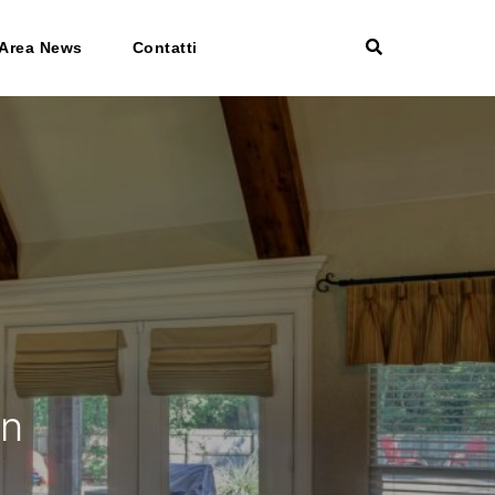
Area News
Contatti
gn