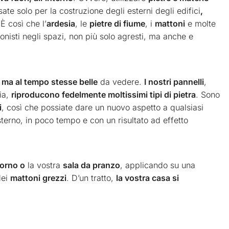
te solo per la costruzione degli esterni degli edifici
,
 È così che l’
ardesia
, le
pietre di fiume
, i
mattoni
e molte
onisti negli spazi, non più solo agresti, ma anche e
 ma al tempo stesse belle
da vedere.
I nostri pannelli
,
gia,
riproducono fedelmente moltissimi tipi di pietra
. Sono
i
, così che possiate dare un nuovo aspetto a qualsiasi
’esterno, in poco tempo e con un risultato ad effetto
orno o
la vostra
sala da pranzo
, applicando su una
dei
mattoni grezzi
. D’un tratto,
la vostra casa si