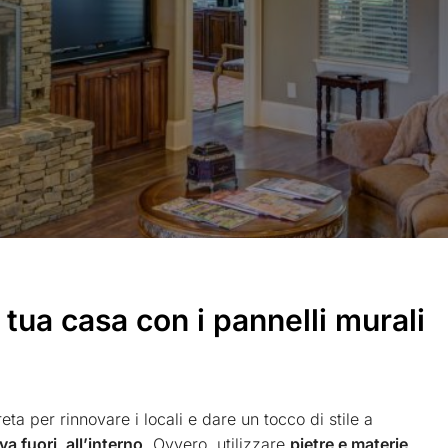
 tua casa con i pannelli murali
ta per rinnovare i locali e dare un tocco di stile a
va fuori, all’interno
. Ovvero, utilizzare
pietre e materie